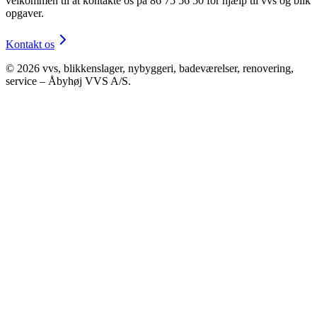
velkommen til at kontakte os på 86 75 56 50 for hjælp til vvs og blik
opgaver.
Kontakt os
©
2026
vvs, blikkenslager, nybyggeri, badeværelser, renovering,
service – Åbyhøj VVS A/S.