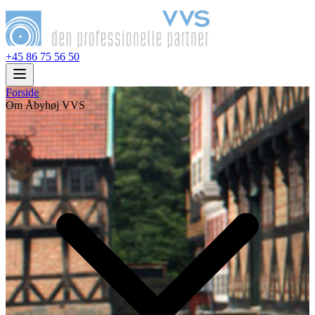
+45 86 75 56 50
Forside
Om Åbyhøj VVS